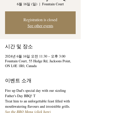
6월 16일 (일)
  |  
Fountain Court
Registration is closed
See other events
시간 및 장소
2024년 6월 16일 오전 11:30 – 오후 3:00
Fountain Court, 55 Hedge Rd, Jacksons Point,
ON L0E 1R0, Canada
이벤트 소개
Fire up Dad's special day with our sizzling 
Father's Day BBQ! T
Treat him to an unforgettable feast filled with 
mouthwatering flavours and irresistible grills.
See the BBQ Menu 
(
click here
)