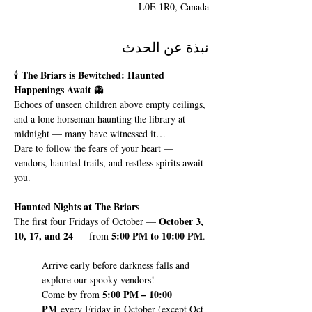
L0E 1R0, Canada
نبذة عن الحدث
 The Briars is Bewitched: Haunted 
🕯️
Happenings Await 
👻
Echoes of unseen children above empty ceilings, 
and a lone horseman haunting the library at 
midnight — many have witnessed it…
Dare to follow the fears of your heart — 
vendors, haunted trails, and restless spirits await 
you.
Haunted Nights at The Briars
October 3, 
The first four Fridays of October — 
10, 17, and 24
5:00 PM to 10:00 PM
 — from 
.
Arrive early before darkness falls and 
explore our spooky vendors! 
5:00 PM – 10:00 
Come by from 
PM
 every Friday in October (except Oct 