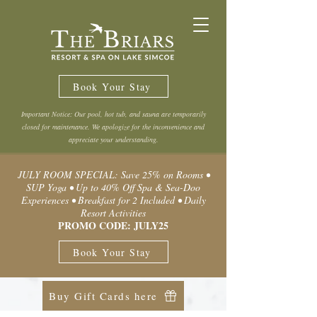
Book Your Stay
Important Notice: Our pool, hot tub, and sauna are temporarily
closed for maintenance. We apologize for the inconvenience and
appreciate your understanding.
JULY ROOM SPECIAL: Save 25% on Rooms •
SUP Yoga • Up to 40% Off Spa & Sea-Doo
Experiences • Breakfast for 2 Included • Daily
Resort Activities
PROMO CODE: JULY25
Book Your Stay
Buy Gift Cards here