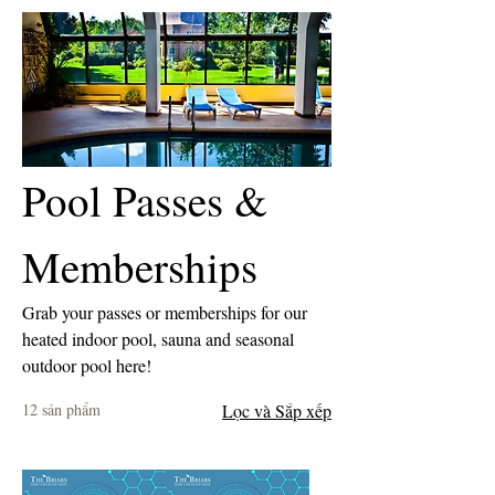
Pool Passes &
Memberships
Grab your passes or memberships for our
heated indoor pool, sauna and seasonal
outdoor pool here!
12 sản phẩm
Lọc và Sắp xếp