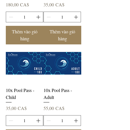
Giá
Giá
180,00 CA$
35,00 CA$
Thêm vào giỏ
Thêm vào giỏ
hàng
hàng
10x Pool Pass -
10x Pool Pass -
Child
Adult
Giá
Giá
35,00 CA$
55,00 CA$