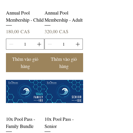
Annual Pool
Annual Pool
Membership - Child
Membership - Adult
Giá
Giá
180,00 CA$
320,00 CA$
Thêm vào giỏ
Thêm vào giỏ
hàng
hàng
10x Pool Pass -
10x Pool Pass -
Family Bundle
Senior