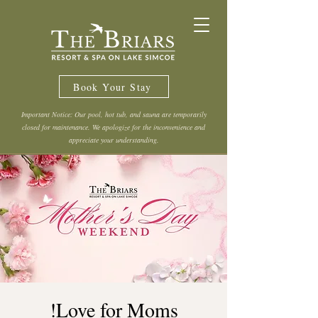
Book Your Stay
Important Notice: Our pool, hot tub, and sauna are temporarily
closed for maintenance. We apologize for the inconvenience and
appreciate your understanding.
Love for Moms!