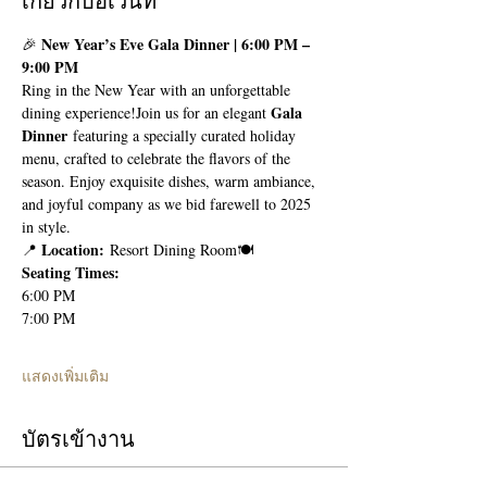
เกี่ยวกับอีเวนท์
New Year’s Eve Gala Dinner | 6:00 PM – 
🎉 
9:00 PM
Ring in the New Year with an unforgettable 
Gala 
dining experience!Join us for an elegant 
Dinner
 featuring a specially curated holiday 
menu, crafted to celebrate the flavors of the 
season. Enjoy exquisite dishes, warm ambiance, 
and joyful company as we bid farewell to 2025 
in style.
Location:
📍 
 Resort Dining Room🍽 
Seating Times:
6:00 PM
7:00 PM
แสดงเพิ่มเติม
บัตรเข้างาน