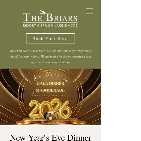
Book Your Stay
Important Notice: Our pool, hot tub, and sauna are temporarily
closed for maintenance. We apologize for the inconvenience and
appreciate your understanding.
New Year’s Eve Dinner